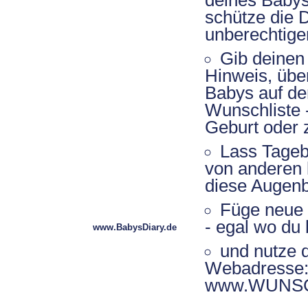
deines Babys 
schütze die D
unberechtige
Gib deinen
Hinweis, üb
Babys auf der
Wunschliste 
Geburt oder 
Lass Tageb
von anderen 
diese Augenbl
Füge neue E
- egal wo du 
www.BabysDiary.de
und nutze 
Webadresse
www.WUNSC