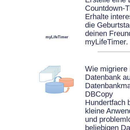
Countdown-Ti
Erhalte inter
die Geburtsta
deinen Freund
myLifeTimer
myLifeTimer.
Wie migriere 
Datenbank au
Datenbankman
DBCopy
Hundertfach 
kleine Anwend
und problemlo
beliebigen Da