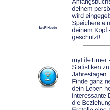
Anfangsbuchs
deinem persö
wird eingege
Speichere ei
keePINcode
deinem Kopf -
geschützt!
myLifeTimer 
Statistiken z
Jahrestagen
Finde ganz n
dein Leben h
interessante 
die Beziehun
Erstelle eine