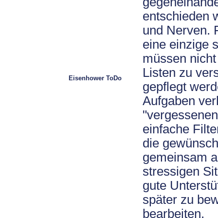
gegeneinand
entschieden w
und Nerven. F
eine einzige s
müssen nicht
Listen zu ve
Eisenhower ToDo
gepflegt werd
Aufgaben verl
"vergessenen 
einfache Filt
die gewünsch
gemeinsam ang
stressigen Sit
gute Unterstü
später zu bew
bearbeiten.