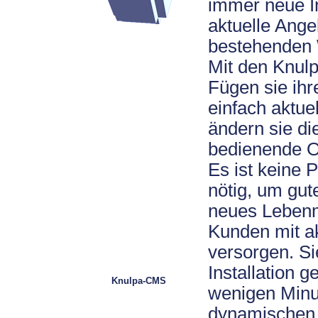
immer neue I
aktuelle Ange
bestehenden 
Mit den Knul
Fügen sie ih
einfach aktue
ändern sie di
bedienende O
Es ist keine
nötig, um gut
neues Lebenm
Kunden mit ak
versorgen. Si
Installation g
Knulpa-CMS
wenigen Minu
dynamischen 